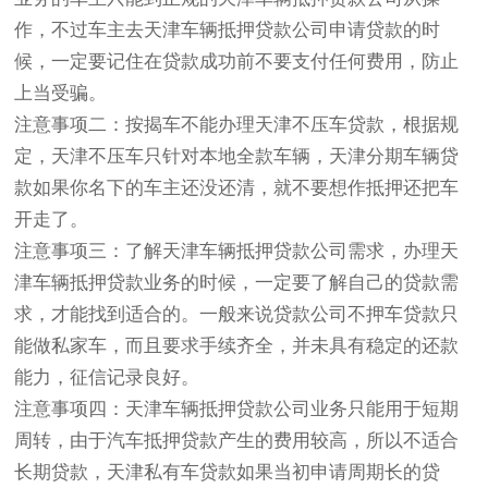
作，不过车主去天津车辆抵押贷款公司申请贷款的时
候，一定要记住在贷款成功前不要支付任何费用，防止
上当受骗。
注意事项二：按揭车不能办理天津不压车贷款，根据规
定，天津不压车只针对本地全款车辆，天津分期车辆贷
款如果你名下的车主还没还清，就不要想作抵押还把车
开走了。
注意事项三：了解天津车辆抵押贷款公司需求，办理天
津车辆抵押贷款业务的时候，一定要了解自己的贷款需
求，才能找到适合的。一般来说贷款公司不押车贷款只
能做私家车，而且要求手续齐全，并未具有稳定的还款
能力，征信记录良好。
注意事项四：天津车辆抵押贷款公司业务只能用于短期
周转，由于汽车抵押贷款产生的费用较高，所以不适合
长期贷款，天津私有车贷款如果当初申请周期长的贷